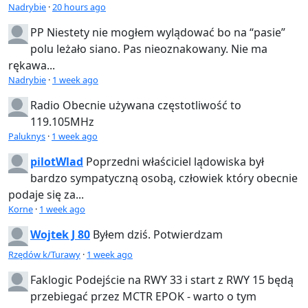
Nadrybie
·
20 hours ago
PP
Niestety nie mogłem wylądować bo na “pasie”
polu leżało siano. Pas nieoznakowany. Nie ma
rękawa...
Nadrybie
·
1 week ago
Radio
Obecnie używana częstotliwość to
119.105MHz
Paluknys
·
1 week ago
pilotWlad
Poprzedni właściciel lądowiska był
bardzo sympatyczną osobą, człowiek który obecnie
podaje się za...
Korne
·
1 week ago
Wojtek J 80
Byłem dziś. Potwierdzam
Rzędów k/Turawy
·
1 week ago
Faklogic
Podejście na RWY 33 i start z RWY 15 będą
przebiegać przez MCTR EPOK - warto o tym