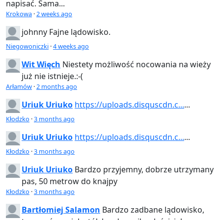
napisać. Sama...
Krokowa
·
2 weeks ago
johnny
Fajne lądowisko.
Niegowoniczki
·
4 weeks ago
Wit Więch
Niestety możliwość nocowania na wieży
już nie istnieje.
:-(
Arłamów
·
2 months ago
Uriuk Uriuko
https://uploads.disquscdn.c...
...
Kłodzko
·
3 months ago
Uriuk Uriuko
https://uploads.disquscdn.c...
...
Kłodzko
·
3 months ago
Uriuk Uriuko
Bardzo przyjemny, dobrze utrzymany
pas, 50 metrow do knajpy
Kłodzko
·
3 months ago
Bartłomiej Salamon
Bardzo zadbane lądowisko,